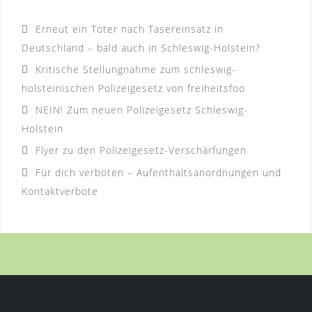
Erneut ein Toter nach Tasereinsatz in
Deutschland – bald auch in Schleswig-Holstein?
Kritische Stellungnahme zum schleswig-
holsteinischen Polizeigesetz von freiheitsfoo
NEIN! Zum neuen Polizeigesetz Schleswig-
Holstein
Flyer zu den Polizeigesetz-Verschärfungen
Für dich verboten – Aufenthaltsanordnungen und
Kontaktverbote