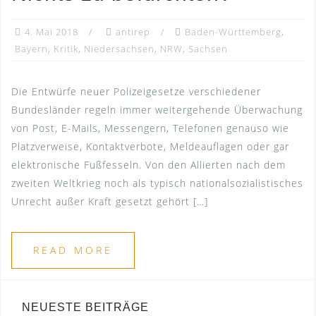
4. Mai 2018
antirep
Baden-Württemberg
,
Bayern
,
Kritik
,
Niedersachsen
,
NRW
,
Sachsen
Die Entwürfe neuer Polizeigesetze verschiedener
Bundesländer regeln immer weitergehende Überwachung
von Post, E-Mails, Messengern, Telefonen genauso wie
Platzverweise, Kontaktverbote, Meldeauflagen oder gar
elektronische Fußfesseln. Von den Allierten nach dem
zweiten Weltkrieg noch als typisch nationalsozialistisches
Unrecht außer Kraft gesetzt gehört […]
READ MORE
NEUESTE BEITRÄGE