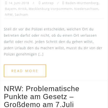
14. Juni 2018
antirep
Baden-Württemberg
,
Bayern
,
Kritik
,
Mecklenburg-Vorpommern
,
Niedersachsen
,
NRW
,
Sachsen
Stell dir vor die Polizei entscheidet, welchen Ort du
betreten darfst oder nicht, ob du einen Ort verlassen
darfst oder nicht. Jeden Schritt den du gehen willst,
jeden Urlaub den du machen willst, musst du dir von der
Polizei genehmigen […]
READ MORE
NRW: Problematische
Punkte am Gesetz –
Großdemo am 7.Juli